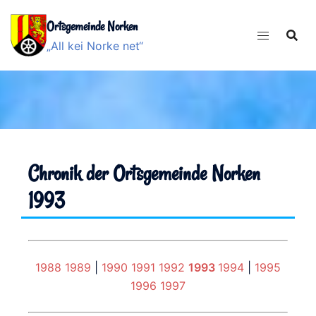
Zum
Ortsgemeinde Norken
Inhalt
springen
„All kei Norke net“
Chronik der Ortsgemeinde Norken
1993
1988
1989
|
1990
1991
1992
1993
1994
|
1995
1996
1997