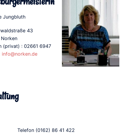
bürgermeisterin
 Jungbluth
waldstraße 43
 Norken
n (privat) : 02661 6947
:
info@norken.de
ltung
Telefon (0162) 86 41 422