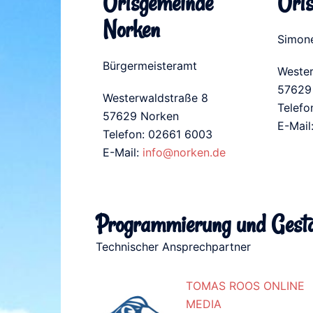
Ortsgemeinde
Orts
Norken
Simone
Bürgermeisteramt
Wester
57629
Westerwaldstraße 8
Telefo
57629 Norken
E-Mail
Telefon: ​02661 6003
E-Mail:
info@norken.de
Programmierung und Gesta
Technischer Ansprechpartner
TOMAS ROOS ONLINE
MEDIA