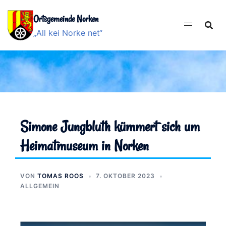
Zum
Ortsgemeinde Norken
Inhalt
springen
„All kei Norke net“
Simone Jungbluth kümmert sich um
Heimatmuseum in Norken
VON
TOMAS ROOS
7. OKTOBER 2023
ALLGEMEIN